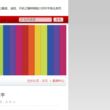
您的位置：
首页
新闻中心
水平
号：
大
中
小