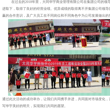
在过去的
2018
年里，大同华宇商业管理有限公司在集团公司的领
进取下，取得了良好的经营业绩。优异成绩的取得离不开集团公司领导
赢的合作意识，及广大员工在不同岗位和不同角色中为公司发展做出的
通过此次活动的成功举办，让我们共同携手并进，共同面对市场变化，
写华宇美好的明天，实现我们共同的愿望。