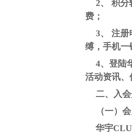
2
、 积
费；
3
、 注
缚，手机一
4
、登陆
活动资讯、
二、入会
（一）会
华宇
CLU