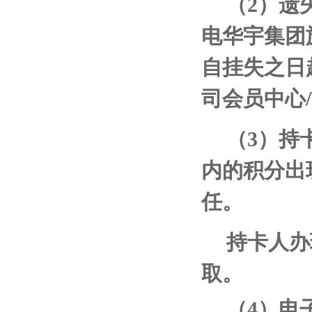
（
2
）遗
电华宇集团
自挂失之日
司会员中心
/
（
3
）持
内的积分出
任。
持卡人办
取。
（
4
）电