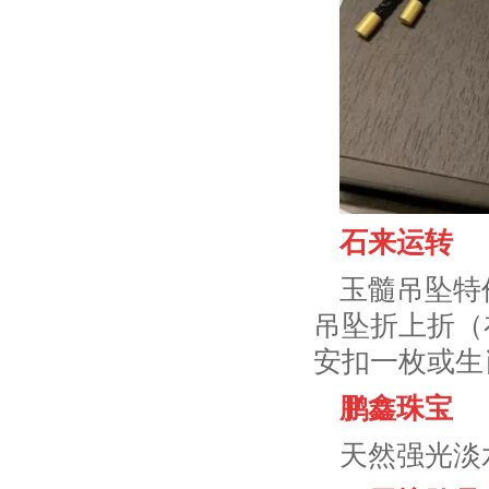
石来运转
玉髓吊坠特
吊坠折上折（
安扣一枚或生
鹏鑫珠宝
天然强光淡