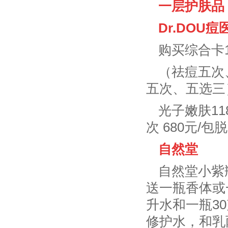
一层护肤品
Dr.DOU痘
购买综合卡1
（祛痘五次
五次、五选三
光子嫩肤118
次 680元/
自然堂
自然堂小紫
送一瓶香体或
升水和一瓶30
修护水，和乳