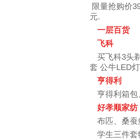
限量抢购价39
元.
一层百货
飞科
买飞科3头
套 公牛LED
亨得利
亨得利箱包
好孝顺家纺
布匹、桑蚕
学生三件套