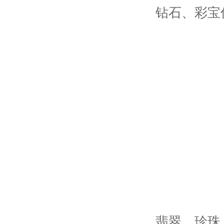
钻石、彩宝
翡翠、珍珠