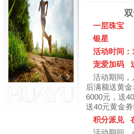
双十一
一层珠宝
银星
活动时间：1
宠爱加码 送
活动期间，
后满额送黄金单
6000元，送4
送40元黄金券
积分派兑 
活动期间，